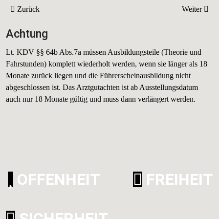
Vorheriger Beitrag: Code 111
Nächster Be
Zurück
Weiter
Achtung
Lt. KDV §§ 64b Abs.7a müssen Ausbildungsteile (Theorie und
Fahrstunden) komplett wiederholt werden, wenn sie länger als 18
Monate zurück liegen und die Führerscheinausbildung nicht
abgeschlossen ist. Das Arztgutachten ist ab Ausstellungsdatum
auch nur 18 Monate gültig und muss dann verlängert werden.
OFFENHEIT
FREIHEIT
SICHERHEIT