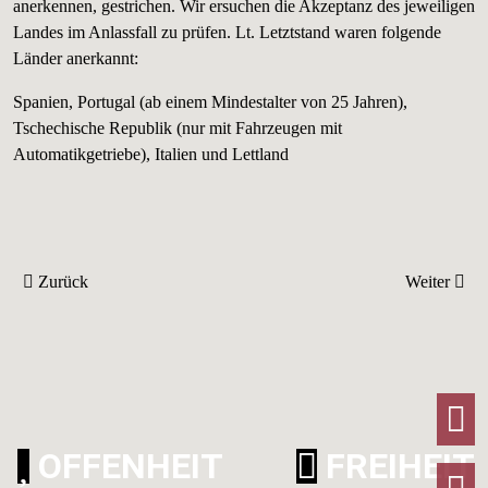
anerkennen, gestrichen. Wir ersuchen die Akzeptanz des jeweiligen
Landes im Anlassfall zu prüfen. Lt. Letztstand waren folgende
Länder anerkannt:
Spanien, Portugal (ab einem Mindestalter von 25 Jahren),
Tschechische Republik (nur mit Fahrzeugen mit
Automatikgetriebe), Italien und Lettland
Vorheriger Beitrag: B-Schein
Nächster Be
Zurück
Weiter
F
OFFENHEIT
FREIHEIT