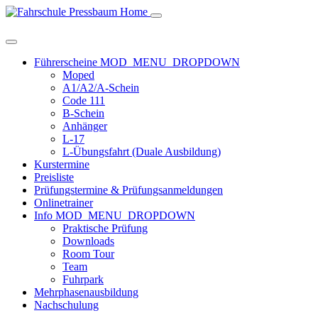
Home
Führerscheine
MOD_MENU_DROPDOWN
Moped
A1/A2/A-Schein
Code 111
B-Schein
Anhänger
L-17
L-Übungsfahrt (Duale Ausbildung)
Kurstermine
Preisliste
Prüfungstermine & Prüfungsanmeldungen
Onlinetrainer
Info
MOD_MENU_DROPDOWN
Praktische Prüfung
Downloads
Room Tour
Team
Fuhrpark
Mehrphasenausbildung
Nachschulung