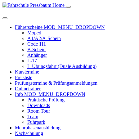
Home
Führerscheine
MOD_MENU_DROPDOWN
Moped
A1/A2/A-Schein
Code 111
B-Schein
Anhänger
L-17
L-Übungsfahrt (Duale Ausbildung)
Kurstermine
Preisliste
Prüfungstermine & Prüfungsanmeldungen
Onlinetrainer
Info
MOD_MENU_DROPDOWN
Praktische Prüfung
Downloads
Room Tour
Team
Fuhrpark
Mehrphasenausbildung
Nachschulung