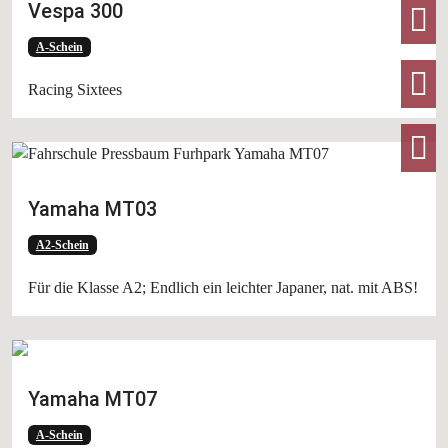
Vespa 300
F
A-Schein
I
Racing Sixtees
T
Yamaha MT03
A2-Schein
Für die Klasse A2; Endlich ein leichter Japaner, nat. mit ABS!
Yamaha MT07
A-Schein