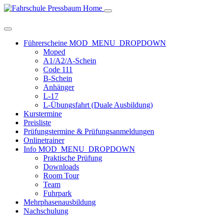
Home
Führerscheine
MOD_MENU_DROPDOWN
Moped
A1/A2/A-Schein
Code 111
B-Schein
Anhänger
L-17
L-Übungsfahrt (Duale Ausbildung)
Kurstermine
Preisliste
Prüfungstermine & Prüfungsanmeldungen
Onlinetrainer
Info
MOD_MENU_DROPDOWN
Praktische Prüfung
Downloads
Room Tour
Team
Fuhrpark
Mehrphasenausbildung
Nachschulung