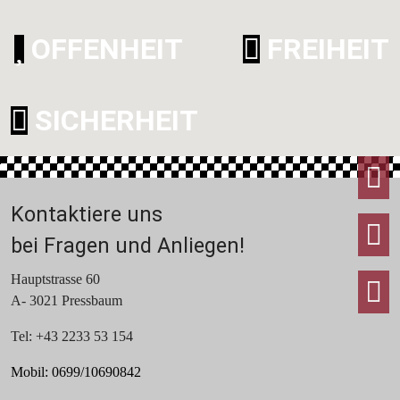
OFFENHEIT
FREIHEIT
SICHERHEIT
F
Kontaktiere uns
I
bei Fragen und Anliegen!
Hauptstrasse 60
T
A- 3021 Pressbaum
Tel: +43 2233 53 154
Mobil: 0699/10690842